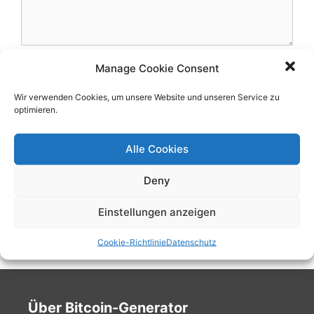
Name
Manage Cookie Consent
Wir verwenden Cookies, um unsere Website und unseren Service zu
E-
optimieren.
Mail
Website
Alle Cookies
Name, E-Mail-Adresse und Website in diesem Browser
Deny
für meinen nächsten Kommentar speichern.
Einstellungen anzeigen
Cookie-Richtlinie
Datenschutz
Über Bitcoin-Generator