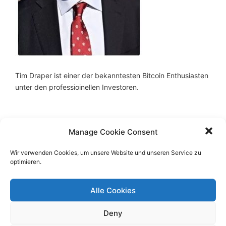
Tim Draper ist einer der bekanntesten Bitcoin Enthusiasten
unter den professioinellen Investoren.
Manage Cookie Consent
Wir verwenden Cookies, um unsere Website und unseren Service zu
Über Bitcoin-Generator
optimieren.
Alle Cookies
Der Bitcoin Generator informiert rund um Bitcoins,
Ethereum und andere Kryptowährungen. Aktuelle
Deny
Trends, Neuigkeiten und Möglichkeiten in der
Kryptoszene werden erläutert und aufgezeigt.