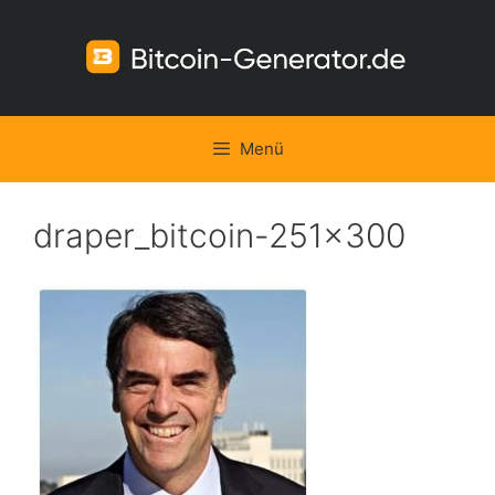
Zum
Inhalt
springen
Menü
draper_bitcoin-251×300