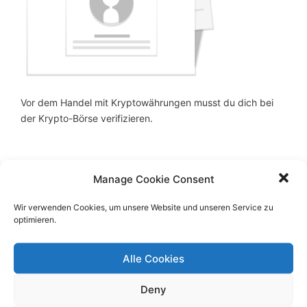
Vor dem Handel mit Kryptowährungen musst du dich bei
der Krypto-Börse verifizieren.
Manage Cookie Consent
Wir verwenden Cookies, um unsere Website und unseren Service zu
Über Bitcoin-Generator
optimieren.
Alle Cookies
Der Bitcoin Generator informiert rund um Bitcoins,
Ethereum und andere Kryptowährungen. Aktuelle
Deny
Trends, Neuigkeiten und Möglichkeiten in der
Kryptoszene werden erläutert und aufgezeigt.