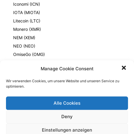
Iconomi (ICN)
IOTA (MIOTA)
Litecoin (LTC)
Monero (XMR)
NEM (XEM)
NEO (NEO)
OmiseGo (OMG)
Ripple (XRP)
Manage Cookie Consent
Stratis (STRAT)
ZCash (ZEC)
Wir verwenden Cookies, um unsere Website und unseren Service zu
optimieren.
Direkt Kaufen
Trading
Alle Cookies
Kryptotrading
Daytrading mit Kryptowährungen
Deny
Investieren
Einstellungen anzeigen
Wissen