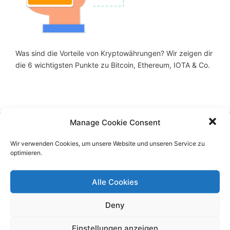
Was sind die Vorteile von Kryptowährungen? Wir zeigen dir
die 6 wichtigsten Punkte zu Bitcoin, Ethereum, IOTA & Co.
Manage Cookie Consent
Über Bitcoin-Generator
Wir verwenden Cookies, um unsere Website und unseren Service zu
optimieren.
Der Bitcoin Generator informiert rund um Bitcoins,
Alle Cookies
Ethereum und andere Kryptowährungen. Aktuelle
Trends, Neuigkeiten und Möglichkeiten in der
Deny
Kryptoszene werden erläutert und aufgezeigt.
Einstellungen anzeigen
Alle auf der Website aufgeführten Informationen sind